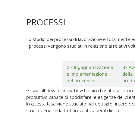
PROCESSI
Lo studio dei processi di lavorazione è totalmente ese
I processi vengono studiati in relazione ai relativi v
1 - Studio
2 - Ingegnerizzazione
3- Av
fattibilità
e implementazione
della
e preventivo
del processo
produ
Grazie all’elevato know-how tecnico basato sui process
produttivo capace di soddisfare le esigenze del clien
In questa fase viene studiato nel dettaglio l’intero ci
studio viene redatto il preventivo per il cliente.