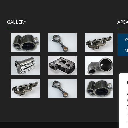
GALLERY
AREA
W
M